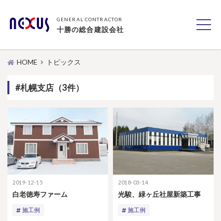
GENERAL CONTRACTOR
十勝の総合建設会社
HOME
トピックス
#札幌支店（3件）
2019-12-15
2018-03-14
白老徳寿ファーム
光駿、緑ヶ丘社屋新築工事
施工例
施工例